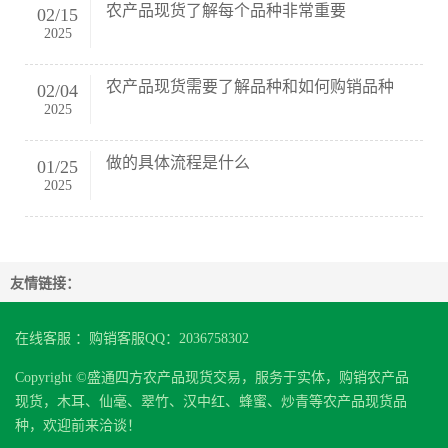
农产品现货了解每个品种非常重要
02
/
15
2025
农产品现货需要了解品种和如何购销品种
02
/
04
2025
做的具体流程是什么
01
/
25
2025
友情链接：
在线客服 ：购销客服QQ：2036758302
Copyright ©盛通四方农产品现货交易，服务于实体，购销农产品
现货，木耳、仙毫、翠竹、汉中红、蜂蜜、炒青等农产品现货品
种，欢迎前来洽谈！