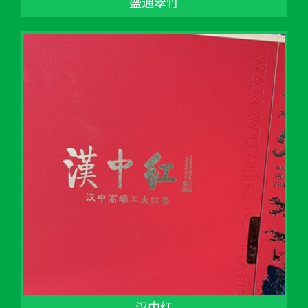
盛通翠竹
汉中红